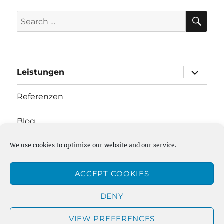
SE
Search
for:
expand
Leistungen
child
menu
Referenzen
Blog
Impressum
We use cookies to optimize our website and our service.
Datenschutz
ACCEPT COOKIES
Kontakt
DENY
VIEW PREFERENCES